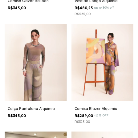
Camisa Gazar Balloon
Vestido Longo Alquimia
R$345,00
R$480,25
up to 30% off
R$565,00
Calça Pantalona Alquimia
Camisa Blazer Alquimia
R$345,00
R$289,00
-
11
%
OFF
R$325,00