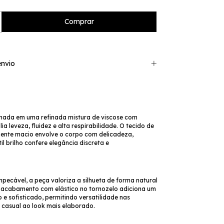
nvio
nada em uma refinada mistura de viscose com
ia leveza, fluidez e alta respirabilidade. O tecido de
nte macio envolve o corpo com delicadeza,
il brilho confere elegância discreta e
.
pecável, a peça valoriza a silhueta de forma natural
O acabamento com elástico no tornozelo adiciona um
e sofisticado, permitindo versatilidade nas
casual ao look mais elaborado.