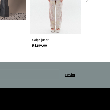
Calça Jacquar
Calça jasar
R$379,90
R$289,00