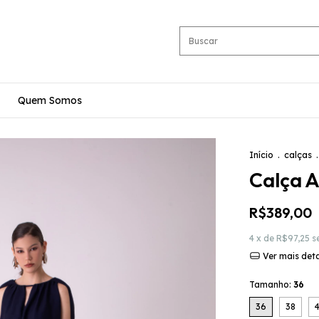
Quem Somos
Início
.
calças
.
Calça A
R$389,00
4
x de
R$97,25
s
Ver mais det
Tamanho:
36
36
38