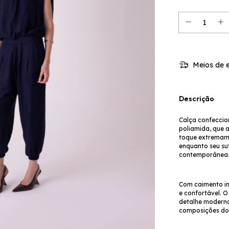
Meios de e
Descrição
Calça confeccio
poliamida, que al
toque extremame
enquanto seu sut
contemporânea
Com caimento im
e confortável. 
detalhe moderno 
composições do 