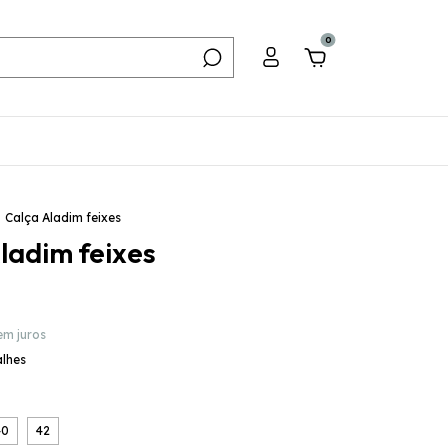
0
Calça Aladim feixes
ladim feixes
em juros
alhes
40
42